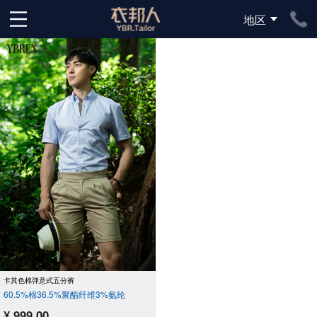
地区
下拉刷新
卡其色棉弹意式五分裤
60.5%棉36.5%聚酯纤维3%氨纶
¥ 999.00