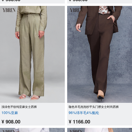
浅绿色平纹纯亚麻女士西裤
咖色羊毛泡泡纱平头门襟女士时尚西裤
100%亚麻
96%绵羊毛4%氨纶
¥ 908.00
¥ 1166.00